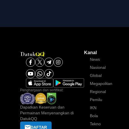
Kanal
News
Nasional
Global
Megapolitan
Penghargaan dan sertifikat:
Regional
Pemilu
Dapatkan Keseruan dan
IKN
Permainan Menyenangkan di
Bola
DatukQQ
Tekno
DAFTAR