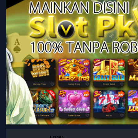
LOGIN