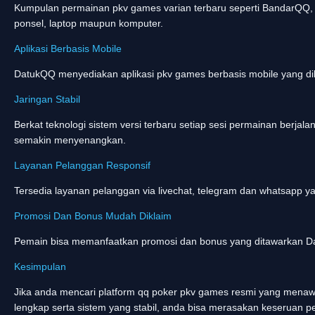
Kumpulan permainan pkv games varian terbaru seperti BandarQQ
ponsel, laptop maupun komputer.
Aplikasi Berbasis Mobile
DatukQQ menyediakan aplikasi pkv games berbasis mobile yang dib
Jaringan Stabil
Berkat teknologi sistem versi terbaru setiap sesi permainan berj
semakin menyenangkan.
Layanan Pelanggan Responsif
Tersedia layanan pelanggan via livechat, telegram dan whatsapp
Promosi Dan Bonus Mudah Diklaim
Pemain bisa memanfaatkan promosi dan bonus yang ditawarkan Dat
Kesimpulan
Jika anda mencari platform qq poker pkv games resmi yang mena
lengkap serta sistem yang stabil, anda bisa merasakan keseruan pe