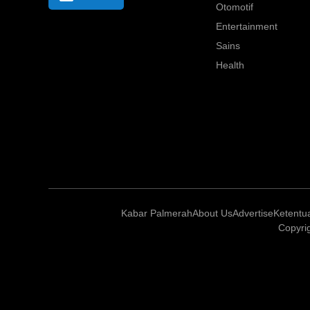
Otomotif
Entertainment
Sains
Health
Kabar Palmerah
About Us
Advertise
Ketentu
Copyri