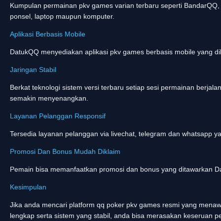
Kumpulan permainan pkv games varian terbaru seperti BandarQQ
ponsel, laptop maupun komputer.
Aplikasi Berbasis Mobile
DatukQQ menyediakan aplikasi pkv games berbasis mobile yang dib
Jaringan Stabil
Berkat teknologi sistem versi terbaru setiap sesi permainan berj
semakin menyenangkan.
Layanan Pelanggan Responsif
Tersedia layanan pelanggan via livechat, telegram dan whatsapp
Promosi Dan Bonus Mudah Diklaim
Pemain bisa memanfaatkan promosi dan bonus yang ditawarkan Dat
Kesimpulan
Jika anda mencari platform qq poker pkv games resmi yang mena
lengkap serta sistem yang stabil, anda bisa merasakan keseruan pe