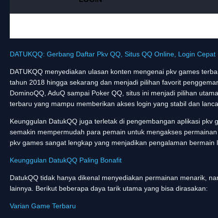
DATUKQQ: Gerbang Daftar Pkv QQ, Situs QQ Online, Login Cepa
DATUKQQ
menyediakan ulasan konten mengenai pkv games terbaru
tahun 2018 hingga sekarang dan menjadi pilihan favorit penggema
DominoQQ, AduQ sampai Poker QQ, situs ini menjadi pilihan utama di
terbaru yang mampu memberikan akses login yang stabil dan lancar
Keunggulan DatukQQ juga terletak di pengembangan aplikasi pkv ga
semakin mempermudah para pemain untuk mengakses permainan qq p
pkv games sangat lengkap yang menjadikan pengalaman bermain 
Keunggulan DatukQQ Paling Bonafit
DatukQQ tidak hanya dikenal menyediakan permainan menarik, namun
lainnya. Berikut beberapa daya tarik utama yang bisa dirasakan:
Varian Game Terbaru