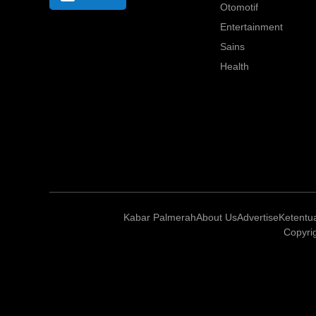
Otomotif
Entertainment
Sains
Health
Kabar Palmerah
About Us
Advertise
Ketentu
Copyri