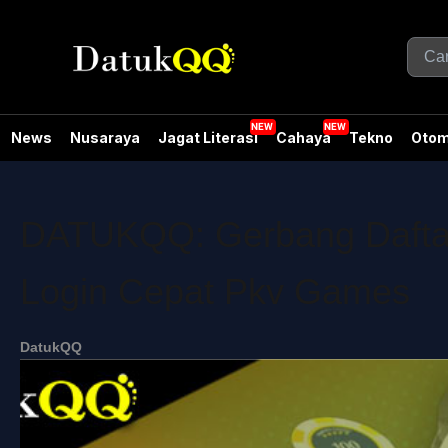
News
Nusaraya
Jagat Literasi
Cahaya
Tekno
Otom
DATUKQQ: Gerbang Daftar
Login Cepat Pkv Games
DatukQQ