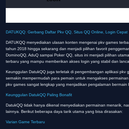
DATUKQQ: Gerbang Daftar Pkv QQ, Situs QQ Online, Login Cepa
DATUKQQ
menyediakan ulasan konten mengenai pkv games terbaru
tahun 2018 hingga sekarang dan menjadi pilihan favorit penggema
DominoQQ, AduQ sampai Poker QQ, situs ini menjadi pilihan utama di
terbaru yang mampu memberikan akses login yang stabil dan lancar
Keunggulan DatukQQ juga terletak di pengembangan aplikasi pkv ga
semakin mempermudah para pemain untuk mengakses permainan qq p
pkv games sangat lengkap yang menjadikan pengalaman bermain 
Keunggulan DatukQQ Paling Bonafit
DatukQQ tidak hanya dikenal menyediakan permainan menarik, namun
lainnya. Berikut beberapa daya tarik utama yang bisa dirasakan:
Varian Game Terbaru