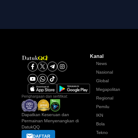
Kanal
News
Nasional
Global
Megapolitan
Penghargaan dan sertifikat:
Regional
Pemilu
Dapatkan Keseruan dan
IKN
Permainan Menyenangkan di
Bola
DatukQQ
Tekno
DAFTAR