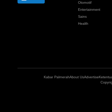
Otomotif
Entertainment
Sains
Health
Kabar Palmerah
About Us
Advertise
Ketentu
Copyri